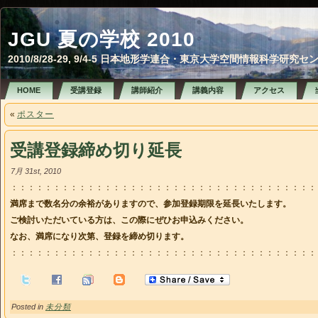
JGU 夏の学校 2010
2010/8/28-29, 9/4-5 日本地形学連合・東京大学空間情報科
HOME
受講登録
講師紹介
講義内容
アクセス
«
ポスター
受講登録締め切り延長
7月 31st, 2010
：：：：：：：：：：：：：：：：：：：：：：：：：：：：：：：：：：：：
満席まで数名分の余裕がありますので、参加登録期限を延長いたします。
ご検討いただいている方は、この際にぜひお申込みください。
なお、満席になり次第、登録を締め切ります。
：：：：：：：：：：：：：：：：：：：：：：：：：：：：：：：：：：：：
Posted in
未分類